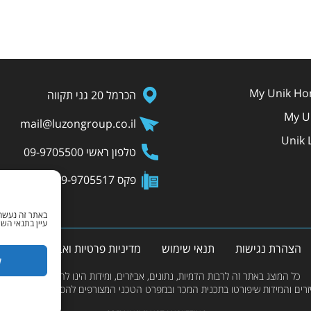
My Unik Ho
הכרמל 20 גני תקווה
My Un
mail@luzongroup.co.il
Unik L
טלפון ראשי 09-9705500
פקס 09-9705517
עיין בתנאי הש
הצהרת נגישות
תנאי שימוש
מדיניות פרטיות ואבטחת מידע
ל
כל המוצג באתר זה לרבות הדמיות, נתונים, אביזרים, ומידות הינו להמחשה בלבד.
יזרים והמידות שיפורטו בתכנית המכר ובמפרט הטכני המצורפים להסכם המכר החתום, 